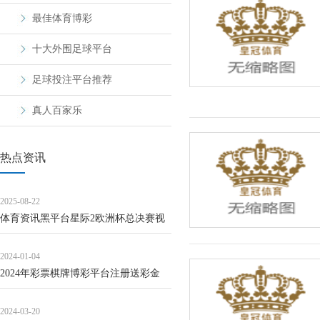
最佳体育博彩
十大外围足球平台
足球投注平台推荐
真人百家乐
热点资讯
2025-08-22
体育资讯黑平台星际2欧洲杯总决赛视
频（www.crownpunterzone.c
2024-01-04
2024年彩票棋牌博彩平台注册送彩金
（www.crownbettingzoneh
2024-03-20