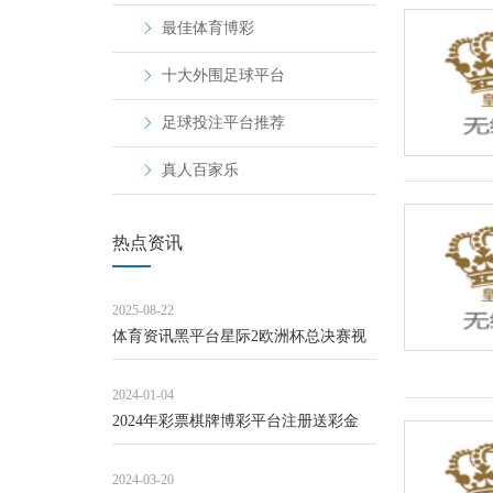
最佳体育博彩
十大外围足球平台
足球投注平台推荐
真人百家乐
热点资讯
2025-08-22
体育资讯黑平台星际2欧洲杯总决赛视
频（www.crownpunterzone.c
2024-01-04
2024年彩票棋牌博彩平台注册送彩金
（www.crownbettingzoneh
2024-03-20