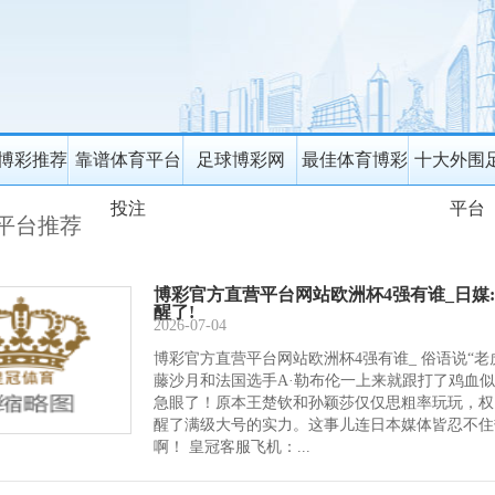
博彩推荐
靠谱体育平台
足球博彩网
最佳体育博彩
十大外围
投注
平台
平台推荐
博彩官方直营平台网站欧洲杯4强有谁_日媒: 
醒了!
2026-07-04
博彩官方直营平台网站欧洲杯4强有谁_ 俗语说“
藤沙月和法国选手A·勒布伦一上来就跟打了鸡血似
急眼了！原本王楚钦和孙颖莎仅仅思粗率玩玩，权
醒了满级大号的实力。这事儿连日本媒体皆忍不住
啊！ 皇冠客服飞机：...