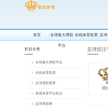
首页
全球最大博彩
在线体育彩票
足球
平台
足球投注
栏目分类
全球最大博彩平台
在线体育彩票
足球博彩推荐
靠谱体育平台投注
足球博彩网