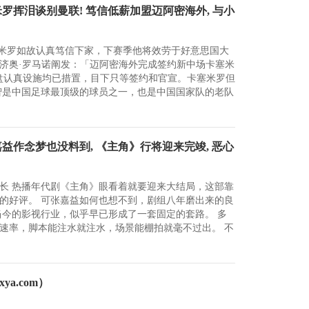
罗挥泪谈别曼联! 笃信低薪加盟迈阿密海外, 与小
塞米罗如故认真笃信下家，下赛季他将效劳于好意思国大
济奥·罗马诺阐发：「迈阿密海外完成签约新中场卡塞米
约，通盘认真设施均已措置，目下只等签约和官宣。卡塞米罗但
智是中国足球最顶级的球员之一，也是中国国家队的老队
益作念梦也没料到, 《主角》行将迎来完竣, 恶心
警长 热播年代剧《主角》眼看着就要迎来大结局，这部靠
的好评。 可张嘉益如何也想不到，剧组八年磨出来的良
当今的影视行业，似乎早已形成了一套固定的套路。 多
速率，脚本能注水就注水，场景能棚拍就毫不过出。 不
a.com）