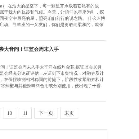
.com） 在浩大的星空下，每一颗星齐承载着它私有的故
属于我方的轨迹和气候。今天，让咱们以星座为引，探
同夜空中最亮的星，照亮咱们前行的说念路。 什么叫博
羊座启动。白羊座的一又友们，你们是勇敢而柔和的，就像
融券大音问！证监会周末入手
音问！证监会周末入手太平洋在线炸金花 据证监会10月
证监会经充分论证评估，左证刻下市集情况，对融券及计
，在保捏轨制相对稳固的前提下，阶段性收紧融券和计
，将辣椒与其他辣味料合用或分别使用，便出现了干香
10
11
下一页
末页