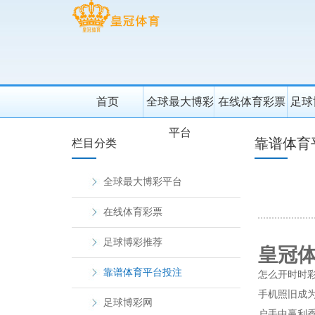
首页
全球最大博彩
在线体育彩票
足球
平台
靠谱体育
栏目分类
全球最大博彩平台
在线体育彩票
足球博彩推荐
皇冠体
靠谱体育平台投注
怎么开时时彩博彩
手机照旧成
足球博彩网
户手中赢利