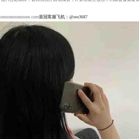
domzonezonezone.com
皇冠客服飞机：@seo3687