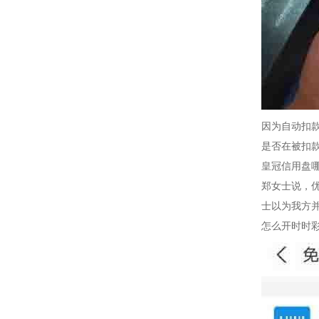
因为自动扣
是否在被扣
皇冠信用盘
郑女士说，优
士以为我方
怎么开时时