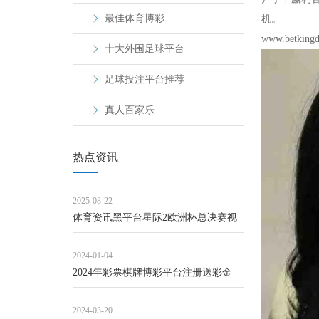
最佳体育博彩
机。
www.betking
十大外围足球平台
足球投注平台推荐
真人百家乐
热点资讯
2025-08-22
体育资讯黑平台星际2欧洲杯总决赛视
频（www.crownpunterzone.c
2024-01-04
2024年彩票棋牌博彩平台注册送彩金
（www.crownbettingzoneh
2024-03-20