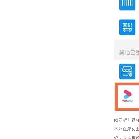
俄罗斯世界
不外在郑女士
称，会风雅谈