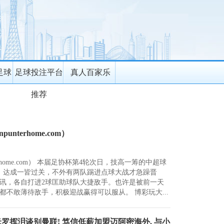
足球
足球投注平台
真人百家乐
推荐
nterhome.com）
nterhome.com） 本届足协杯第4轮次日，技高一筹的中超球
，达成一皆过关，不外有两队踢进点球大战才急躁晋
讯，各自打进2球匡助球队大捷敌手。也许是被前一天
都不敢薄待敌手，积极迎战赢得可以服从。 博彩玩大...
罗挥泪谈别曼联! 笃信低薪加盟迈阿密海外, 与小