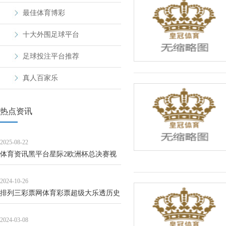
最佳体育博彩
十大外围足球平台
足球投注平台推荐
真人百家乐
热点资讯
2025-08-22
体育资讯黑平台星际2欧洲杯总决赛视
频（www.crownpunterzone.c
2024-10-26
排列三彩票网体育彩票超级大乐透历史
开奖_[小炮APP]竞彩谍报:FC东京近10
2024-03-08
个