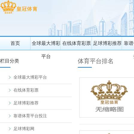
首页
全球最大博彩
在线体育彩票
足球博彩推荐
靠谱
平台
体育平台排名
栏目分类
全球最大博彩平台
在线体育彩票
足球博彩推荐
靠谱体育平台投注
足球博彩网