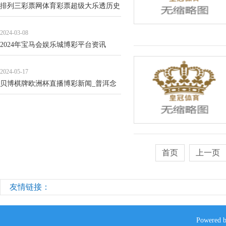
排列三彩票网体育彩票超级大乐透历史
开奖_[小炮APP]竞彩谍报:FC东京近10
2024-03-08
个
2024年宝马会娱乐城博彩平台资讯
（www.crowndrawzonehomeh
2024-05-17
贝博棋牌欧洲杯直播博彩新闻_普洱念
念茅: 上半年迎接搭客1209.49万东谈主
次
首页
上一页
友情链接：
Powered 