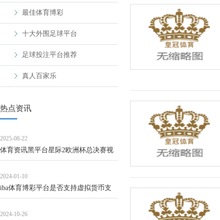
最佳体育博彩
十大外围足球平台
足球投注平台推荐
真人百家乐
热点资讯
2025-08-22
体育资讯黑平台星际2欧洲杯总决赛视
频（www.crownpunterzone.c
2024-01-10
iba体育博彩平台是否支持虚拟货币支
付（www.kingofpokersite.
2024-10-26