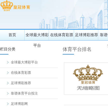
首页
全球最大博彩
在线体育彩票
足球博彩推荐
靠谱
平台
体育平台排名
栏目分类
全球最大博彩平台
在线体育彩票
足球博彩推荐
靠谱体育平台投注
足球博彩网