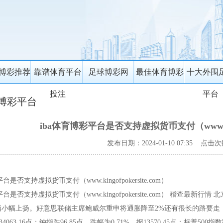
博彩推荐
靠谱体育平台
足球博彩网
最佳体育博彩
十大外围
投注
平台
博彩平台
iba体育博彩平台是否支持虚拟货币支付（www.kingo
发布日期：2024-01-10 07:35 点击次
台是否支持虚拟货币支付（www.kingofpokersite.com）
平台是否支持虚拟货币支付（www.kingofpokersite.com） 稽查
小幅上扬。好意思联储主席鲍威尔重申将通胀降至2%还有很长的路要走，
34063.16点；纳指跌96.85点，跌幅为0.71%，报13570.45点；标普500