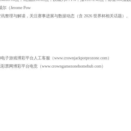
（Jerome Pow
讯整理与解读，关注赛事进展与数据动态（含 2026 世界杯相关话题）。
68电子游戏博彩平台人工客服（www.crownjackpotprozone.com）
彩票网博彩平台电竞（www.crowngamezonehomehub.com）