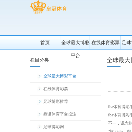
首页
全球最大博彩
在线体育彩票
足球
平台
全球最大
栏目分类
全球最大博彩平台
在线体育彩票
足球博彩推荐
iba体育博彩平
靠谱体育平台投注
iba体育博彩
不一，说念指
足球博彩网
为0.03%，报