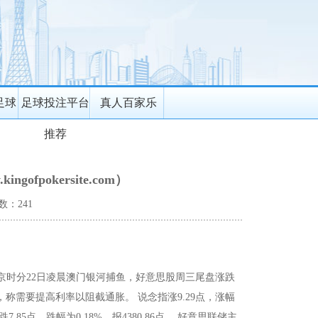
足球
足球投注平台
真人百家乐
推荐
fpokersite.com）
数：241
最新行情 北京时分22日凌晨澳门银河捕鱼，好意思股周三尾盘涨跌
称需要提高利率以阻截通胀。 说念指涨9.29点，涨幅
指数跌7.85点，跌幅为0.18%，报4380.86点。 好意思联储主