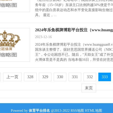
务年齿（15~59岁）东谈主口比例跨越50%便是
统中的蛋白质表达动态和水平变化直接影响生物过
具。 最近，...
2024年乐鱼棋牌博彩平台投注（www.huanggu
2023-12-16
2024年乐鱼棋牌博彩平台投注（www.huangguan
国东谈主整懵了。据好意思国世界播送公司（NBC
王”，令公论困惑不已。随后，“天助女王”成了外交媒体
火博体育是不是真的 当地本领16日，拜登在好意思
上一页
328
329
330
331
332
333
末页
Powered by
体育平台排名
@2013-2022
RSS地图
HTML地图