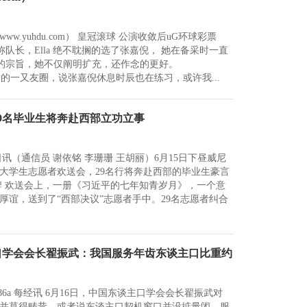
yuhdu.com） 皇冠滚球 公演收敛后uG环球彩票
队长，Ella 绝不耽搁的选了张嘉倪， 她在备采时一直
提的宗旨，她不仅阐明扩充，还作念的更好。
主员发的一又友圈，说张嘉倪休息时辰也在练习，或许我...
9名毕业生将奔赴西部立功立事
讯（通信员 谢依铭 李珊珊 王胡丽）6月15日下昼威尼
议大学生志愿者欢送会，29名行将奔赴西部的毕业生豪言
牌 欢送会上，一册《习近平的七年知青岁月》，一个意
谊，送到了“西部决议”志愿者手中。29名志愿者纠合
口学会会长翟振武：我国服务年齿东谈主口比重约
6a 每经讯 6月16日，中国东谈主口学会会长翟振武对
并莫得畴昔，或者说东谈主口契机窗口并没掂量闭。服