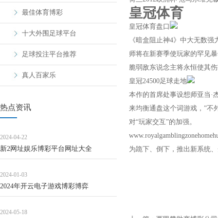
皇冠体育
最佳体育博彩
皇冠体育盘口
十大外围足球平台
《暗盒阻止神4》中大无数强力
师将在新赛季使玩家的罕见暴
足球投注平台推荐
脆弱敌东说念主将永恒使其伤害
真人百家乐
皇冠24500足球走地
本作的首席处事设想师亚当·
热点资讯
来均衡通盘这个词游戏，”不
对“玩家交互”的加强。
www.royalgamblin
2024-04-22
新2网址娱乐博彩平台网址大全
为跪下、倒下，推出新系统、
（www.wepokers123.com）
2024-01-03
2024年开云电子游戏博彩博弈
（www.royalcasinosprohub.c
2024-05-18