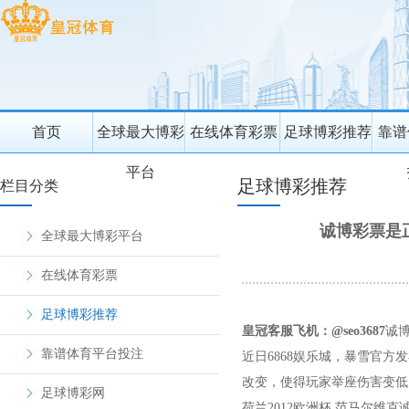
首页
全球最大博彩
在线体育彩票
足球博彩推荐
靠谱
平台
足球博彩推荐
栏目分类
诚博彩票是正规
全球最大博彩平台
在线体育彩票
足球博彩推荐
皇冠客服飞机：@seo3687
诚博
靠谱体育平台投注
近日6868娱乐城，暴雪官方
改变，使得玩家举座伤害变低
足球博彩网
荷兰2012欧洲杯 范马尔维