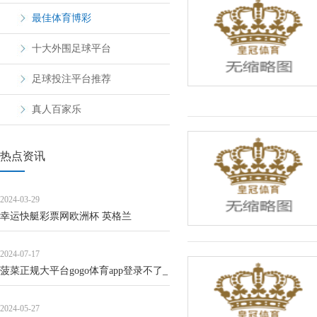
最佳体育博彩
十大外围足球平台
足球投注平台推荐
真人百家乐
热点资讯
2024-03-29
幸运快艇彩票网欧洲杯 英格兰
（www.betlikeakingzonehomeh
2024-07-17
菠菜正规大平台gogo体育app登录不了_
我市端午假期文旅行径东谈主气旺
2024-05-27