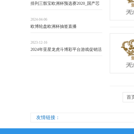
排列三骰宝欧洲杯预选赛2020_国产芯
片为啥难设立？7nm 芯片又是啥？
2024-04-06
欧博轮盘欧洲杯抽签直播
（www.hg86z.com）
2023-12-16
2024年亚星龙虎斗博彩平台游戏促销活
动（www.royalsportschin
首
友情链接：