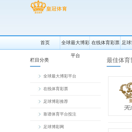
首页
全球最大博彩
在线体育彩票
足球
平台
最佳体育
栏目分类
全球最大博彩平台
在线体育彩票
足球博彩推荐
靠谱体育平台投注
足球博彩网