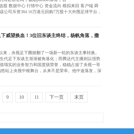
） 热门栏目 自选股 数据中心 行情中心 资金流向 模拟来回 客户端 舜
9日该公司斥资384.16万港元回购7万股十大外围足球平台，
足下威望换血！3位旧东谈主终结，杨帆角落，撒
开春以来，央视足下圈掀翻了一场新一轮的东谈主事转换。
生代足下东谈主渐渐被角落化；而腾达代主播则以强势
借塌实的业务智力和国度级荣誉，稳稳占据了央视一哥
偶然站上央视中枢舞台，从来不是荣幸。他中途落发，深
9
10
11
下一页
末页