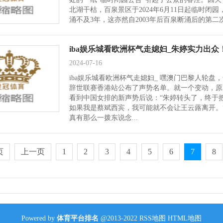
北湖干枯，百泉景区于2024年6月11日起临时闭园
涌不及3年，这亦然自2003年后百泉断涌后的第二次泉
iba娱乐城看欧洲杯气走媳妇_朱婷实力出
2024-07-16
iba娱乐城看欧洲杯气走媳妇_ 嘿澳门巴黎人轮
辞世联赛香港站公布了声势名单。就一个变动，原
看到中国女排的新声势后说：“朱婷转头了，终于
如果我是蔡斌西宾，我可能就不会让王云蕗离开。
真有那么一拨东说念...
页
上一页
1
2
3
4
5
6
7
8
Powered by
体育平台排名
@2013-2022
RSS地图
HTML地图