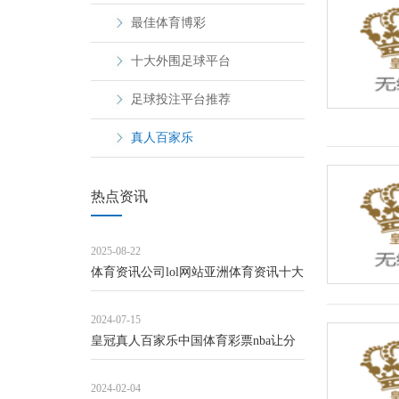
最佳体育博彩
十大外围足球平台
足球投注平台推荐
真人百家乐
热点资讯
2025-08-22
体育资讯公司lol网站亚洲体育资讯十大
网站（www.crownwinningzo
2024-07-15
皇冠真人百家乐中国体育彩票nba让分
_1-2, 0-0! 世初赛回转: 亚洲冠军
2024-02-04