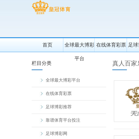
首页
全球最大博彩
在线体育彩票
足球
平台
真人百家
栏目分类
全球最大博彩平台
在线体育彩票
足球博彩推荐
靠谱体育平台投注
足球博彩网