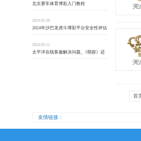
北京赛车体育博彩入门教程
（www.kingroulettezonehomehom
2024-02-28
2024年沙巴龙虎斗博彩平台安全性评估
（www.betroyalclubpro.
2024-03-12
太平洋在线客服解决问题_《萌探》还
在录制中，杨紫又一新综艺来袭，这声
威有点小看头
首
友情链接：