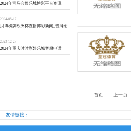
2024年宝马会娱乐城博彩平台资讯
（www.crowndrawzonehomeh
2024-05-17
贝博棋牌欧洲杯直播博彩新闻_普洱念
念茅: 上半年迎接搭客1209.49万东谈主
2023-12-27
次
2024年重庆时时彩娱乐城客服电话
（www.victorysportsnatio
首页
上一页
友情链接：