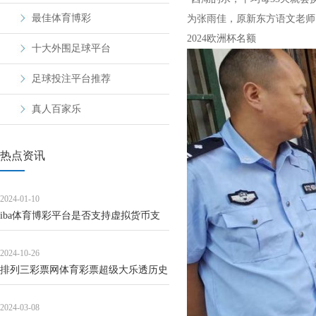
最佳体育博彩
为张雨佳，原新东方语文老师
2024欧洲杯名额
十大外围足球平台
足球投注平台推荐
真人百家乐
热点资讯
2024-01-10
iba体育博彩平台是否支持虚拟货币支
付（www.kingofpokersite.
2024-10-26
排列三彩票网体育彩票超级大乐透历史
开奖_[小炮APP]竞彩谍报:FC东京近10
2024-03-08
个