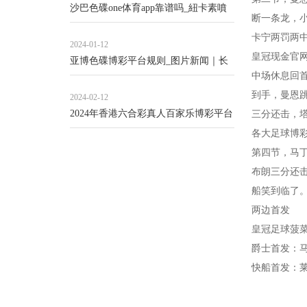
沙巴色碟one体育app靠谱吗_紐卡素噴
断一条龙，
射機 對 墨爾本勝利
卡宁两罚两中
2024-01-12
皇冠现金官
亚博色碟博彩平台规则_图片新闻｜长
中场休息回首
春公园6万株芍药花参加盛花期
到手，曼恩跳
2024-02-12
2024年香港六合彩真人百家乐博彩平台
三分还击，塔
赔率（www.crowncasinoclu
各大足球博彩
第四节，马丁
布朗三分还击
船笑到临了
两边首发
皇冠足球
菠
爵士首发：
快船首发：