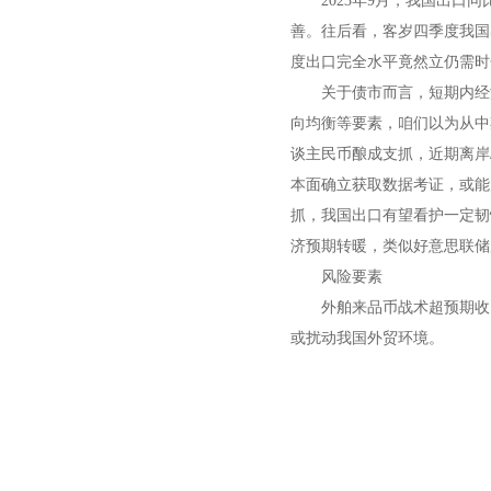
2023年9月，我国出口同
善。往后看，客岁四季度我国
度出口完全水平竟然立仍需时
关于债市而言，短期内经济
向均衡等要素，咱们以为从中
谈主民币酿成支抓，近期离岸
本面确立获取数据考证，或能
抓，我国出口有望看护一定韧
济预期转暖，类似好意思联储
风险要素
外舶来品币战术超预期收紧
或扰动我国外贸环境。