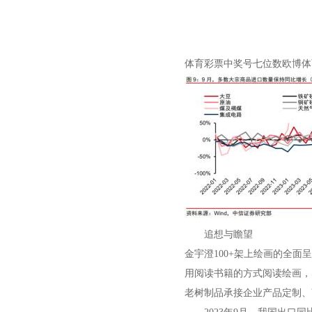
体育彩票中奖号七位数欧博
追想与瞻望
金宇澄100+架上绘画的全
用阅读书籍的方式阅读绘画，
老树制品承接企业产品定制、商务