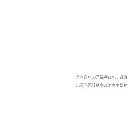
当今送您60元福利红包，径直
此音问系转载悔改浪息争媒体