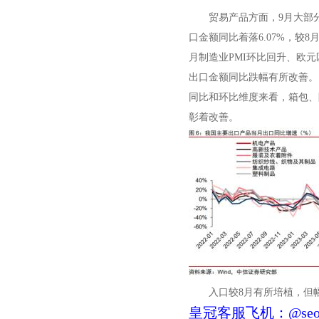
贸易产品方面，9月大部分
口金额同比着落6.07%，较
月制造业PMI环比回升、欧
出口金额同比跌幅有所改善。
同比和环比维度来看，箱包、陶
彰着改善。
入口较8月有所培植，但
皇冠客服飞机：@seo3