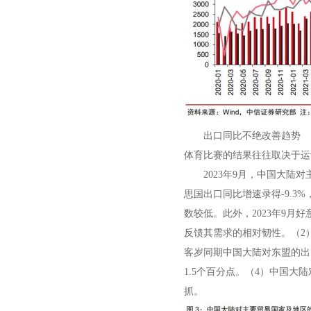
出口同比不绝改善趋势
体育比赛的结果往往取决于运
2023年9月，中国大陆对
思国出口同比增速录得-9.3
数较低。此外，2023年9
反馈其需求的相对韧性。（2）
客岁同期中国大陆对东盟的出口
1.5个百分点。（4）中国大
抓。