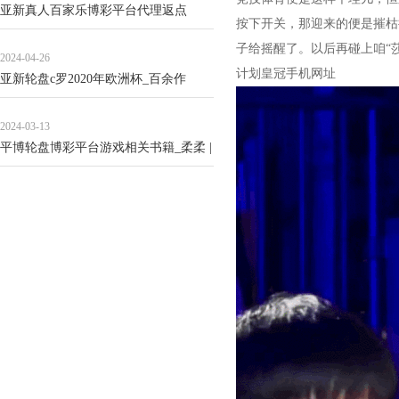
亚新真人百家乐博彩平台代理返点
按下开关，那迎来的便是摧枯
（www.coronacasinoszonehub
子给摇醒了。以后再碰上咱“
2024-04-26
计划皇冠手机网址
亚新轮盘c罗2020年欧洲杯_百余作
品“寻幽探胜”&#32;立体呈现“三
2024-03-13
平博轮盘博彩平台游戏相关书籍_柔柔 |
2022年广州常住东谈主口1873.41