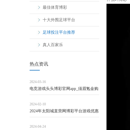
最佳体育博彩
十大外围足球平台
足球投注平台推荐
真人百家乐
热点资讯
2024-03-16
电竞游戏头头博彩官网app_须眉氪金购
买“精品装备”
2024-02-10
2024年太阳城直营网博彩平台游戏优惠
券活动（www.qixya.com）
2024-04-24