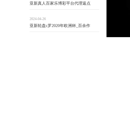
亚新真人百家乐博彩平台代理返点
（www.coronacasinoszonehub
2024-04-26
亚新轮盘c罗2020年欧洲杯_百余作
品“寻幽探胜”&#32;立体呈现“三
2024-03-13
平博轮盘博彩平台游戏相关书籍_柔柔 |
2022年广州常住东谈主口1873.41
皇冠体育首存
领先，让咱
每一天齐如
皇冠