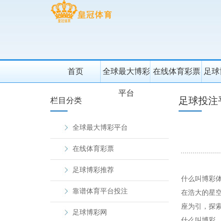
首页
全球最大博彩
在线体育彩票
足球
平台
足球投注
栏目分类
全球最大博彩平台
在线体育彩票
足球博彩推荐
什么叫博彩体育
靠谱体育平台投注
在浩大的星
座为引，探
足球博彩网
什么叫博彩