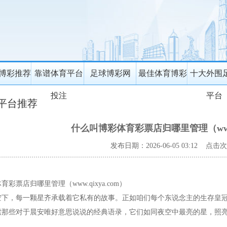
博彩推荐
靠谱体育平台
足球博彩网
最佳体育博彩
十大外围
投注
平台
平台推荐
什么叫博彩体育彩票店归哪里管理（www.q
发布日期：2026-06-05 03:12 点击
彩票店归哪里管理（www.qixya.com）
空下，每一颗星齐承载着它私有的故事。正如咱们每个东说念主的生存皇
索那些对于晨安唯好意思说说的经典语录，它们如同夜空中最亮的星，照