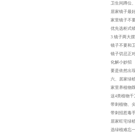
卫生间蹲位
居家镜子最
家里镜子不
优先选柜式
3.镜子两大
镜子不要和
镜子切忌正
化解小妙招
要是依然出
六、居家绿
家里养植物
这4类植物千
带刺植物、
带刺招惹毒
居家旺宅绿
选绿植难忘