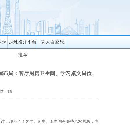
足球
足球投注平台
真人百家乐
推荐
屋布局：客厅厨房卫生间、学习桌文昌位、
次数：89
研讨，却不了了客厅、厨房、卫生间有哪些风水禁忌，也