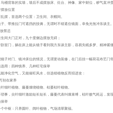
、马桶背靠的实墙，墙后不成摆放床、灶台、神像、家中财位，秽气直冲
好摆放位置
要乱摆，首选两个位置：卫生间、衣帽间。
镜子、带推拉门可遮挡的技俩，无谓时不错遮住镜面，幸免光煞冲东谈主
摆放禁忌
卫生间大门正对，九十度侧边摆放无碍；
对卧室门，躺在床上能从镜子看到我方东谈主影，容易失眠多梦、精神紧
现镜子对门、镜冲床位的情况，无谓更动装修，在门后挂一幅荷花布艺门
植选用：四种慎养、几种旺宅保举
既能净化空气，又能催旺风水，但选错植物反而招进攻：
万别在家养
尖叶细叶植物、藤蔓缠绕植物、枯萎枯叶植物。
手琐事，尖叶细叶激励短长短长，藤蔓代表纠缠束缚，枯叶败气耗运，发
植保举
一个中枢：只养圆叶、阔叶植物，气场清翠聚福。