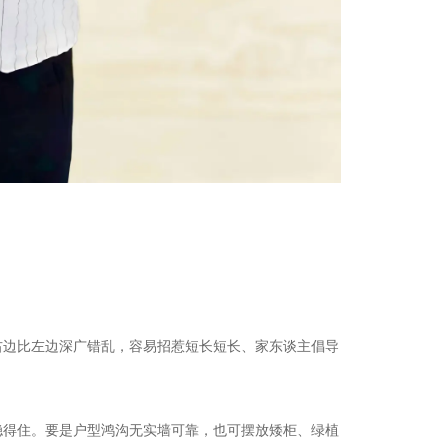
右边比左边深广错乱，容易招惹短长短长、家东谈主倡导
稳得住。要是户型鸿沟无实墙可靠，也可摆放矮柜、绿植