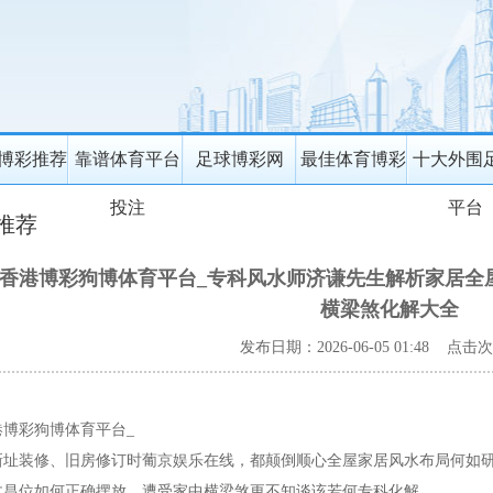
博彩推荐
靠谱体育平台
足球博彩网
最佳体育博彩
十大外围
投注
平台
推荐
香港博彩狗博体育平台_专科风水师济谦先生解析家居全
横梁煞化解大全
发布日期：2026-06-05 01:48 点击
港博彩狗博体育平台_
新址装修、旧房修订时葡京娱乐在线，都颠倒顺心全屋家居风水布局何如
文昌位如何正确摆放，遭受家中横梁煞更不知谈该若何专科化解。