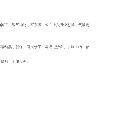
场留下、聚气纳财，家东谈主坐在上头身快慰祥，气场更
屏幕纯黑，就像一面大镜子，容易把沙发、东谈主物一都
盾增加、失张失志。