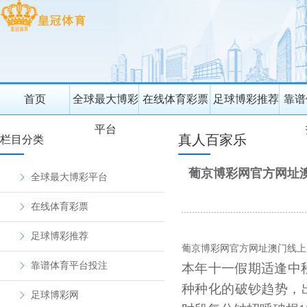
首页
全球最大博彩
在线体育彩票
足球博彩推荐
靠谱
平台
真人百家乐
栏目分类
葡京博彩网官方网址澳
全球最大博彩平台
在线体育彩票
足球博彩推荐
葡京博彩网官方网址澳门线上
靠谱体育平台投注
本年十一假期适逢中
种种化的破钞趋势，
足球博彩网