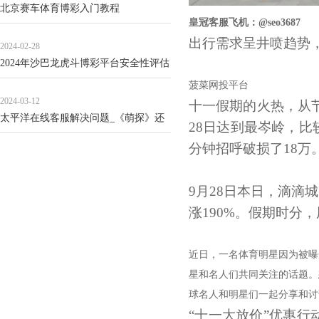
北京赛车体育博彩入门教程
皇冠客服飞机：@seo3687
（www.kingroulettezonehomehom
出行需求呈井喷趋势
2024-02-28
2024年沙巴龙虎斗博彩平台安全性评估
（www.betroyalclubpro.
菠菜网投平台
2024-03-12
十一假期的火热，从
太平洋在线客服解决问题_《萌探》还
28日达到最岑岭，比
在录制中，杨紫又一新综艺来袭，这声
分钟招呼破损了18万
威有点小看头
9月28日本日，滴滴
涨190%。假期时分
近日，一名体育明星因为被曝
星和名人们共同关注的话题。
球名人和明星们一起分享和讨
“十一大放价”优惠