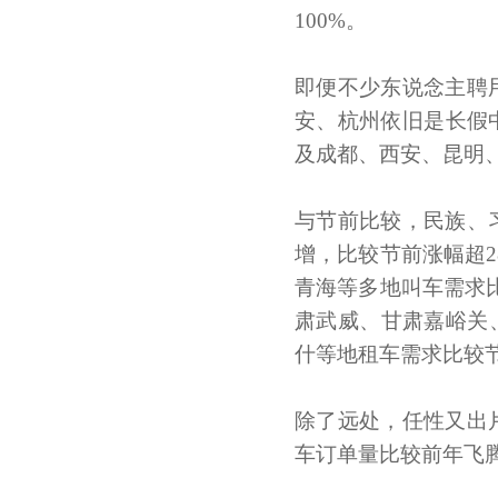
100%。
即便不少东说念主聘
安、杭州依旧是长假中
及成都、西安、昆明
与节前比较，民族、
增，比较节前涨幅超
青海等多地叫车需求
肃武威、甘肃嘉峪关
什等地租车需求比较节
除了远处，任性又出
车订单量比较前年飞腾