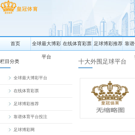
首页
全球最大博彩
在线体育彩票
足球博彩推荐
靠谱
平台
十大外围足球平台
栏目分类
全球最大博彩平台
在线体育彩票
足球博彩推荐
靠谱体育平台投注
足球博彩网