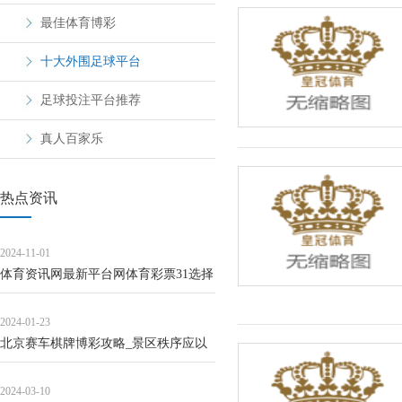
最佳体育博彩
十大外围足球平台
足球投注平台推荐
真人百家乐
热点资讯
2024-11-01
体育资讯网最新平台网体育彩票31选择
（www.suhlu.com）
2024-01-23
北京赛车棋牌博彩攻略_景区秩序应以
便民为先
2024-03-10