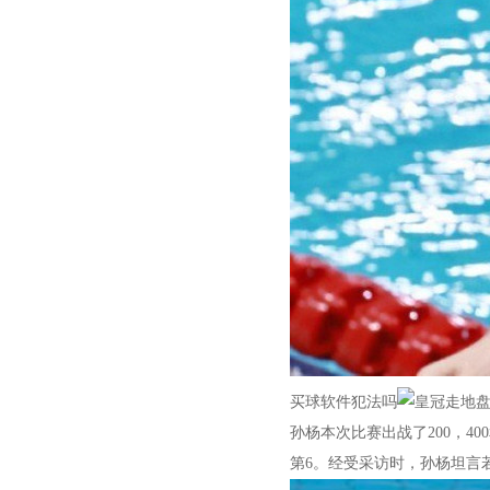
买球软件犯法吗
孙杨本次比赛出战了200，400
第6。经受采访时，孙杨坦言