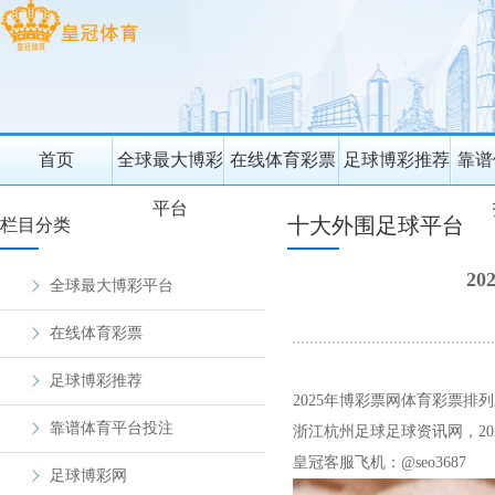
首页
全球最大博彩
在线体育彩票
足球博彩推荐
靠谱
平台
十大外围足球平台
栏目分类
20
全球最大博彩平台
在线体育彩票
足球博彩推荐
2025年博彩票网体育彩票排列三论坛（w
靠谱体育平台投注
浙江杭州足球足球资讯网，2
皇冠客服飞机：@seo3687
足球博彩网