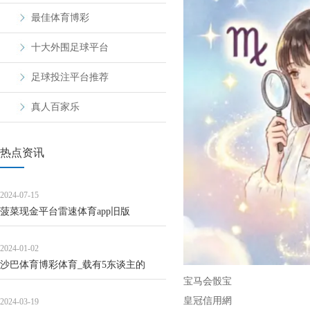
最佳体育博彩
十大外围足球平台
足球投注平台推荐
真人百家乐
热点资讯
2024-07-15
菠菜现金平台雷速体育app旧版
（www.qikpu.com）
2024-01-02
沙巴体育博彩体育_载有5东谈主的
宝马会骰宝
&quot;泰坦尼克&quot;
皇冠信用網
2024-03-19