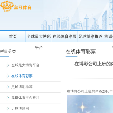
首页
全球最大博彩
在线体育彩票
足球博彩推荐
靠谱
平台
在线体育彩票
栏目分类
在博彩公司上班的体
全球最大博彩平台
在线体育彩票
足球博彩推荐
在博彩公司上班的体验2016
靠谱体育平台投注
足球博彩网